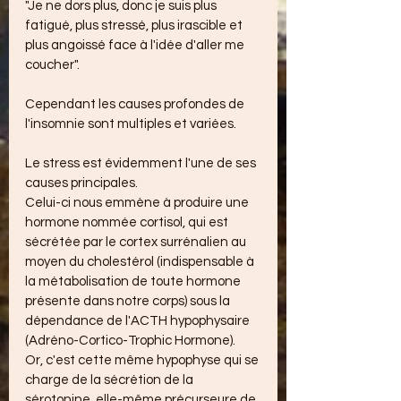
"Je ne dors plus, donc je suis plus 
fatigué, plus stressé, plus irascible et 
plus angoissé face à l'idée d'aller me 
coucher".
Cependant les causes profondes de 
l'insomnie sont multiples et variées.
Le stress est évidemment l'une de ses 
causes principales.
Celui-ci nous emmène à produire une 
hormone nommée cortisol, qui est 
sécrétée par le cortex surrénalien au 
moyen du cholestérol (indispensable à 
la métabolisation de toute hormone 
présente dans notre corps) sous la 
dépendance de l'ACTH hypophysaire 
(Adréno-Cortico-Trophic Hormone).
Or, c'est cette même hypophyse qui se 
charge de la sécrétion de la 
sérotonine, elle-même précurseure de 