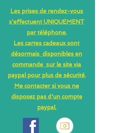
Les prises de rendez-vous
s'effectuent UNIQUEMENT
par téléphone.
Les cartes cadeaux sont
désormais disponibles en
commande sur le site via
paypal pour plus de sécurité.
Me contacter si vous ne
disposez pas d'un compte
paypal.