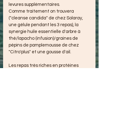
levures supplémentaires.
Comme traitement on trouvera 
("cleanse candida" de chez Solaray, 
une gélule pendant les 3 repas), la 
synergie huile essentielle d'arbre à 
thé/lapacho (infusion)/graines de 
pépins de pamplemousse de chez 
"Citro'plus" et une gousse d'ail.
Les repas très riches en protéines 
animales sont lourds et indigestes et 
causent énormément de problèmes 
de sommeil en le perturbant.
La digestion mettant de 4 à 6 heures 
pour arriver à son terme, elle pourrait 
encore avoir lieu pendant que l'on dort.
Paradoxalement, les repas pauvres en 
protéines animales le perturbent de la 
même manière, car comme nous 
l'avons mentionné, le manque de 