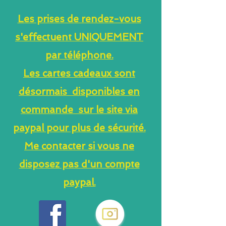
Les prises de rendez-vous
s'effectuent UNIQUEMENT
par téléphone.
Les cartes cadeaux sont
désormais disponibles en
commande sur le site via
paypal pour plus de sécurité.
Me contacter si vous ne
disposez pas d'un compte
paypal.